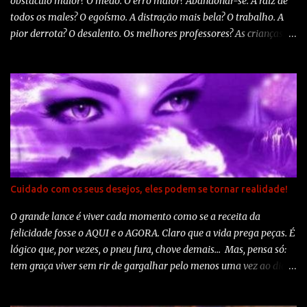
obstáculo maior? O medo. O erro maior? Abandonar-se. A raiz de
todos os males? O egoísmo. A distração mais bela? O trabalho. A
pior derrota? O desalento. Os melhores professores? As crianças. A
primeira necessidade? Comunicar-se. O que mais faz feliz? Ser útil
aos demais. O mistério maior? A morte. O pior defeito? O mau
humor. A pessoa mais perigosa? A mentirosa. O sentimento pior? O
rancor. O presente mais belo? O perdão. O mais imprescindível? O
lar. A estrada mais rápida? O caminho correto. A sensação mais
grata? A paz interior. O resguardo mais eficaz? O sorriso. O melhor
remédio? O otimismo. A maior satisfação? O dever cumprido. A
força mais potente do mundo? A fé. As pessoas mais necessárias?
Os pais. A coisa mais bela de todas? O amor. Autoria: Madre Teresa
Cuidado com os seus desejos, eles podem se tornar realidade!
de Calcutá
O grande lance é viver cada momento como se a receita da
felicidade fosse o AQUI e o AGORA. Claro que a vida prega peças. É
lógico que, por vezes, o pneu fura, chove demais... Mas, pensa só:
tem graça viver sem rir de gargalhar pelo menos uma vez ao dia?
Tem sentido ficar chateado durante o dia todo por causa de uma
discussão na ida para o trabalho? Quero viver bem. O ano que