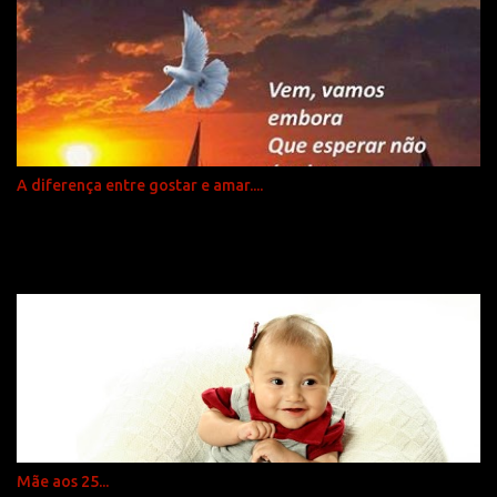
passou foi um ano cheio. Foi cheio de coisas boas e realizações,
mas também cheio de problemas e desilusões. Normal. Às vezes se
espera demais das pessoas. Normal. A grana que não veio, o amigo
que decepcionou, o amor machucou. Normal. O próximo ano não
vai ser diferente. Muda o século, o milênio muda, mas o homem é
cheio de imperfeições, a natureza tem sua personalidade que nem
sempre é a que a gente deseja, mas e aí? Fazer o quê? Acabar com
A diferença entre gostar e amar....
seu dia? Com seu bom humor? Com sua esperança? O que eu
desejo para todos nós é sabedoria! E que todos saibamos
transformar tudo em uma boa experiência!...
Mãe aos 25...