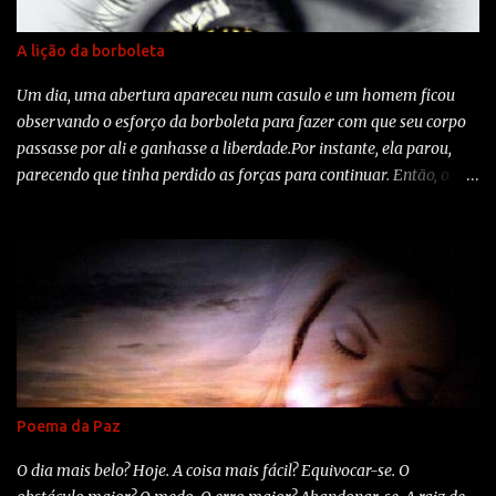
A lição da borboleta
Um dia, uma abertura apareceu num casulo e um homem ficou
observando o esforço da borboleta para fazer com que seu corpo
passasse por ali e ganhasse a liberdade.Por instante, ela parou,
parecendo que tinha perdido as forças para continuar. Então, o
homem decidiu ajudar e, com uma tesoura cortou delicadamente
o casulo.A borboleta saiu facilmente.Mas, seu corpo era pequeno e
as assas amassadas. O homem continuou a observar a borboleta
porque esperava que, a qualquer momento, as asas dela se
abrissem e ela saisse voando. Nada disto aconteceu. A borboleta
ficou ali rastejando, com o corpo murcho e as asas encolhidas e
nunca foi capaz de voar. O homem, que em sua gentileza e vontade
de ajudar, não compreendeu que o casulo apertado e o esforço
eram necessário para a borboleta vencer esta barreira. Era o
Poema da Paz
desafio da natureza para mante-la viva. O seu corpo se
fortaleceria e ela estaria pronta para voar assim que se libertasse
O dia mais belo? Hoje. A coisa mais fácil? Equivocar-se. O
do casulo. Algumas vezes o esforço é tudo que precisamos na...