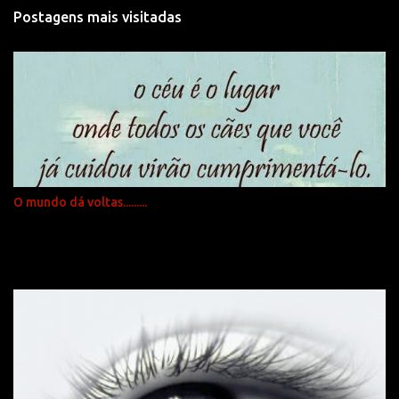
t
Postagens mais visitadas
á
r
i
o
s
O mundo dá voltas.........