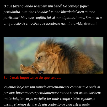
O que fazer quando se espera um bebê? No começo fiquei
perdidinha. E minhas baladas? Minha liberdade? Meu mundo
particular? Mas esse conflito foi só por algumas horas. Em meio a
um furacão de emoções que acontecia na minha vida, descobri
mais uma, aquela que revolucionaria meu ser: Maria Clara. Na
hora da notícia meu coração acelerou, mas em momento nenhum
me bateu tristeza. Insegurança sim, tristeza jamais. Não foi fácil.
Mas quem disse que seria? Mãe aos 25. Uma boa hora? Uma idade
bacana? Precipitada? Definitivamente minha idéia de
planejamento, estabilidade financeira, casa própria, carro,
condições extremas de dar luxo à minha pequena ficaram para
trás. Ter um emprego razoável foi o suficiente. Ora eu me achava
nova demais para amar e cuidar, ora eu me achava competente o
Ser é mais importante do que ter........
suficiente. Me convenci. Quando me vi redonda no espelho me
senti a gordinha mais linda e feliz do mundo! A partir de então,
Vivemos hoje em um mundo extremamente competitivo onde as
conheci o famoso amor incondicional, o amor de mãe para filho.
pessoas buscam desesperadamente e a todo custo, acumular bens
Mesmo sem ver a carinha...
materiais, ter corpo perfeito, ter mais tempo, status e poder, e
assim, vivemos dentro de um contexto de vida estressante,