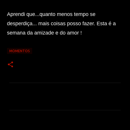
Aprendi que...quanto menos tempo se
desperdiça... mais coisas posso fazer. Esta é a
semana da amizade e do amor !
MOMENTOS
C
o
m
e
n