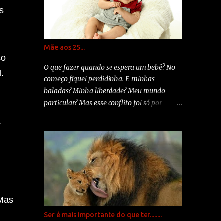
dar conselhos só em duas circunstâncias...
s
quando são pedid...
Mãe aos 25...
so
O que fazer quando se espera um bebê? No
l.
começo fiquei perdidinha. E minhas
baladas? Minha liberdade? Meu mundo
particular? Mas esse conflito foi só por
algumas horas. Em meio a um furacão de
.
emoções que acontecia na minha vida,
descobri mais uma, aquela que
revolucionaria meu ser: Maria Clara. Na
hora da notícia meu coração acelerou, mas
em momento nenhum me bateu tristeza.
Insegurança sim, tristeza jamais. Não foi
fácil. Mas quem disse que seria? Mãe aos 25.
 Mas
Uma boa hora? Uma idade bacana?
Ser é mais importante do que ter........