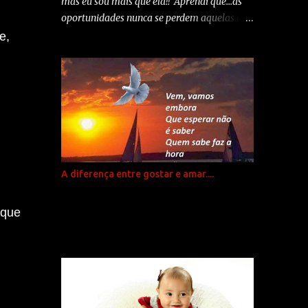
mas eu sou mais que ela!! Aprendi que...as
personalidade que nem sempre é a que a
oportunidades nunca se perdem aquelas que
gente deseja, mas e aí? Fazer o quê? Acabar
desperdiças... alguém as aproveita Aprendi
e,
com seu dia? Com seu bom humor? Com sua
que... quando te importas com rancores e
esperança? O que eu desejo para todos nós é
amarguras a felicidade vai para outra parte.
sabedoria! E que todos saibamos
Aprendi que... devemos sempre dar palavras
transformar tudo em uma boa experiência!...
boas... porque amanhã nunca se sabe as que
temos que ouvir. Aprendi que...um sorriso é
uma maneira econômica de melhorar teu
aspecto. Aprendi que... não posso escolher
como me sinto... mas posso sempre fazer
A diferença entre gostar e amar....
alguma coisa. Aprendi que...quando o teu
filho recém-nascido segura o teu dedo na
 que
sua mão tenta prendê-lo para toda a vida
Aprendi que...todos, todos querem viver no
topo da montanha... mas toda a felicidade
está durante a subida. Aprendi que... temos
que aproveitar da viagem e não apenas
pensar na chegada. Aprendi que...o melhor é