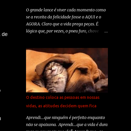
A paz interior. O resguardo mais eficaz? O
sorriso. O melhor remédio? O otimismo. A
O grande lance é viver cada momento como
maior satisfação? O dever cumprido. A força
se a receita da felicidade fosse o AQUI e o
mais potente do mundo? A fé. As pessoas
AGORA. Claro que a vida prega peças. É
mais necessárias? Os pais. A coisa mais bela
lógico que, por vezes, o pneu fura, chove
a de
de todas? O amor. Autoria: Madre Teresa de
demais... Mas, pensa só: tem graça viver sem
Calcutá
rir de gargalhar pelo menos uma vez ao dia?
Tem sentido ficar chateado durante o dia
todo por causa de uma discussão na ida para
o trabalho? Quero viver bem. O ano que
passou foi um ano cheio. Foi cheio de coisas
boas e realizações, mas também cheio de
problemas e desilusões. Normal. Às vezes se
o
espera demais das pessoas. Normal. A grana
O destino coloca as pessoas em nossas
que não veio, o amigo que decepcionou, o
vidas, as atitudes decidem quem fica
amor machucou. Normal. O próximo ano
não vai ser diferente. Muda o século, o
Aprendi....que ninguém é perfeito enquanto
u
milênio muda, mas o homem é cheio de
não se apaixona. Aprendi....que a vida é dura
imperfeições, a natureza tem sua