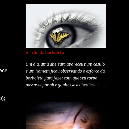
A lição da borboleta
Um dia, uma abertura apareceu num casulo
ece
e um homem ficou observando o esforço da
borboleta para fazer com que seu corpo
passasse por ali e ganhasse a liberdade.Por
instante, ela parou, parecendo que tinha
o);
perdido as forças para continuar. Então, o
homem decidiu ajudar e, com uma tesoura
cortou delicadamente o casulo.A borboleta
saiu facilmente.Mas, seu corpo era pequeno
e as assas amassadas. O homem continuou