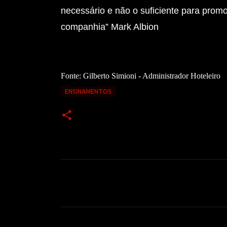
necessário e não o suficiente para prom
companhia” Mark Albion
Fonte: Gilberto Simioni - Administrador Hoteleiro
ENSINAMENTOS
C
o
m
e