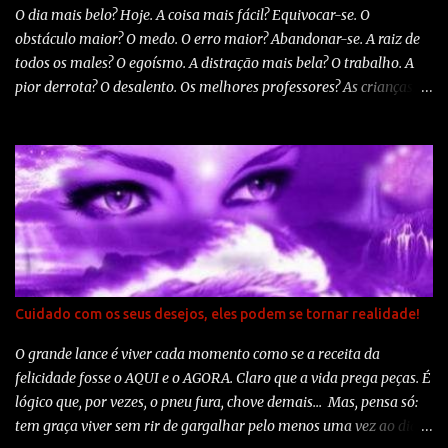
fortaleceria e ela estaria pronta para voar assim que se libertasse
O dia mais belo? Hoje. A coisa mais fácil? Equivocar-se. O
do casulo. Algumas vezes o esforço é tudo que precisamos na...
obstáculo maior? O medo. O erro maior? Abandonar-se. A raiz de
todos os males? O egoísmo. A distração mais bela? O trabalho. A
pior derrota? O desalento. Os melhores professores? As crianças. A
primeira necessidade? Comunicar-se. O que mais faz feliz? Ser útil
aos demais. O mistério maior? A morte. O pior defeito? O mau
humor. A pessoa mais perigosa? A mentirosa. O sentimento pior? O
rancor. O presente mais belo? O perdão. O mais imprescindível? O
lar. A estrada mais rápida? O caminho correto. A sensação mais
grata? A paz interior. O resguardo mais eficaz? O sorriso. O melhor
remédio? O otimismo. A maior satisfação? O dever cumprido. A
força mais potente do mundo? A fé. As pessoas mais necessárias?
Os pais. A coisa mais bela de todas? O amor. Autoria: Madre Teresa
Cuidado com os seus desejos, eles podem se tornar realidade!
de Calcutá
O grande lance é viver cada momento como se a receita da
felicidade fosse o AQUI e o AGORA. Claro que a vida prega peças. É
lógico que, por vezes, o pneu fura, chove demais... Mas, pensa só:
tem graça viver sem rir de gargalhar pelo menos uma vez ao dia?