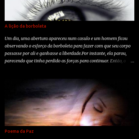
A lição da borboleta
Um dia, uma abertura apareceu num casulo e um homem ficou
observando o esforço da borboleta para fazer com que seu corpo
passasse por ali e ganhasse a liberdade.Por instante, ela parou,
parecendo que tinha perdido as forças para continuar. Então, o
homem decidiu ajudar e, com uma tesoura cortou delicadamente
o casulo.A borboleta saiu facilmente.Mas, seu corpo era pequeno e
as assas amassadas. O homem continuou a observar a borboleta
porque esperava que, a qualquer momento, as asas dela se
abrissem e ela saisse voando. Nada disto aconteceu. A borboleta
ficou ali rastejando, com o corpo murcho e as asas encolhidas e
nunca foi capaz de voar. O homem, que em sua gentileza e vontade
de ajudar, não compreendeu que o casulo apertado e o esforço
eram necessário para a borboleta vencer esta barreira. Era o
Poema da Paz
desafio da natureza para mante-la viva. O seu corpo se