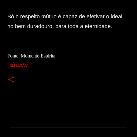
Só o respeito mútuo é capaz de efetivar o ideal
no bem duradouro, para toda a eternidade.
Fonte: Momento Espírita
REFLEXÃO
C
o
m
e