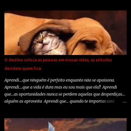
Tem sentido ficar chateado durante o dia todo por causa de uma
discussão na ida para o trabalho? Quero viver bem. O ano que
passou foi um ano cheio. Foi cheio de coisas boas e realizações,
mas também cheio de problemas e desilusões. Normal. Às vezes se
espera demais das pessoas. Normal. A grana que não veio, o amigo
que decepcionou, o amor machucou. Normal. O próximo ano não
vai ser diferente. Muda o século, o milênio muda, mas o homem é
cheio de imperfeições, a natureza tem sua personalidade que nem
sempre é a que a gente deseja, mas e aí? Fazer o quê? Acabar com
O destino coloca as pessoas em nossas vidas, as atitudes
seu dia? Com seu bom humor? Com sua esperança? O que eu
decidem quem fica
desejo para todos nós é sabedoria! E que todos saibamos
transformar tudo em uma boa experiência!...
Aprendi....que ninguém é perfeito enquanto não se apaixona.
Aprendi....que a vida é dura mas eu sou mais que ela!! Aprendi
que...as oportunidades nunca se perdem aquelas que desperdiças...
alguém as aproveita Aprendi que... quando te importas com
rancores e amarguras a felicidade vai para outra parte. Aprendi
que... devemos sempre dar palavras boas... porque amanhã nunca
se sabe as que temos que ouvir. Aprendi que...um sorriso é uma
maneira econômica de melhorar teu aspecto. Aprendi que... não