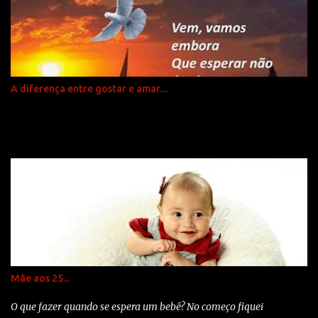
posso escolher como me sinto... mas posso sempre fazer alguma
coisa. Aprendi que...quando o teu filho recém-nascido segura o teu
dedo na sua mão tenta prendê-lo para toda a vida Aprendi
que...todos, todos querem viver no topo da montanha... mas toda a
felicidade está durante a subida. Aprendi que... temos que
A diferença entre gostar e amar....
aproveitar da viagem e não apenas pensar na chegada. Aprendi
que...o melhor é dar conselhos só em duas circunstâncias... quando
são pedid...
Mãe aos 25...
O que fazer quando se espera um bebê? No começo fiquei