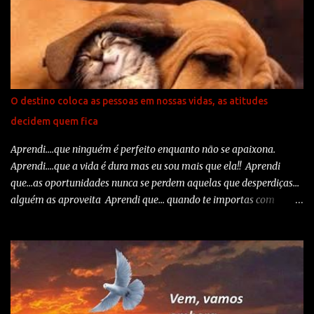
mas também cheio de problemas e desilusões. Normal. Às vezes se
espera demais das pessoas. Normal. A grana que não veio, o amigo
que decepcionou, o amor machucou. Normal. O próximo ano não
vai ser diferente. Muda o século, o milênio muda, mas o homem é
cheio de imperfeições, a natureza tem sua personalidade que nem
sempre é a que a gente deseja, mas e aí? Fazer o quê? Acabar com
O destino coloca as pessoas em nossas vidas, as atitudes
seu dia? Com seu bom humor? Com sua esperança? O que eu
decidem quem fica
desejo para todos nós é sabedoria! E que todos saibamos
transformar tudo em uma boa experiência!...
Aprendi....que ninguém é perfeito enquanto não se apaixona.
Aprendi....que a vida é dura mas eu sou mais que ela!! Aprendi
que...as oportunidades nunca se perdem aquelas que desperdiças...
alguém as aproveita Aprendi que... quando te importas com
rancores e amarguras a felicidade vai para outra parte. Aprendi
que... devemos sempre dar palavras boas... porque amanhã nunca
se sabe as que temos que ouvir. Aprendi que...um sorriso é uma
maneira econômica de melhorar teu aspecto. Aprendi que... não
posso escolher como me sinto... mas posso sempre fazer alguma
coisa. Aprendi que...quando o teu filho recém-nascido segura o teu