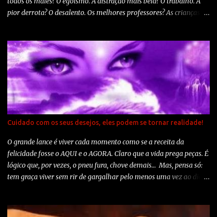
todos os males? O egoísmo. A distração mais bela? O trabalho. A
pior derrota? O desalento. Os melhores professores? As crianças. A
primeira necessidade? Comunicar-se. O que mais faz feliz? Ser útil
aos demais. O mistério maior? A morte. O pior defeito? O mau
humor. A pessoa mais perigosa? A mentirosa. O sentimento pior? O
rancor. O presente mais belo? O perdão. O mais imprescindível? O
lar. A estrada mais rápida? O caminho correto. A sensação mais
grata? A paz interior. O resguardo mais eficaz? O sorriso. O melhor
remédio? O otimismo. A maior satisfação? O dever cumprido. A
força mais potente do mundo? A fé. As pessoas mais necessárias?
Os pais. A coisa mais bela de todas? O amor. Autoria: Madre Teresa
Cuidado com os seus desejos, eles podem se tornar realidade!
de Calcutá
O grande lance é viver cada momento como se a receita da
felicidade fosse o AQUI e o AGORA. Claro que a vida prega peças. É
lógico que, por vezes, o pneu fura, chove demais... Mas, pensa só:
tem graça viver sem rir de gargalhar pelo menos uma vez ao dia?
Tem sentido ficar chateado durante o dia todo por causa de uma
discussão na ida para o trabalho? Quero viver bem. O ano que
passou foi um ano cheio. Foi cheio de coisas boas e realizações,