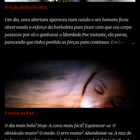
A lição da borboleta
Um dia, uma abertura apareceu num casulo e um homem ficou
observando o esforço da borboleta para fazer com que seu corpo
passasse por ali e ganhasse a liberdade.Por instante, ela parou,
parecendo que tinha perdido as forças para continuar. Então, o
homem decidiu ajudar e, com uma tesoura cortou delicadamente
o casulo.A borboleta saiu facilmente.Mas, seu corpo era pequeno e
as assas amassadas. O homem continuou a observar a borboleta
porque esperava que, a qualquer momento, as asas dela se
abrissem e ela saisse voando. Nada disto aconteceu. A borboleta
ficou ali rastejando, com o corpo murcho e as asas encolhidas e
nunca foi capaz de voar. O homem, que em sua gentileza e vontade
de ajudar, não compreendeu que o casulo apertado e o esforço
eram necessário para a borboleta vencer esta barreira. Era o
Poema da Paz
desafio da natureza para mante-la viva. O seu corpo se
fortaleceria e ela estaria pronta para voar assim que se libertasse
O dia mais belo? Hoje. A coisa mais fácil? Equivocar-se. O
do casulo. Algumas vezes o esforço é tudo que precisamos na...
obstáculo maior? O medo. O erro maior? Abandonar-se. A raiz de