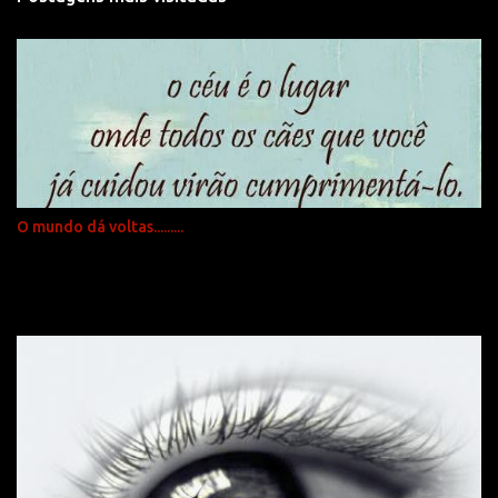
á
r
i
o
s
O mundo dá voltas.........