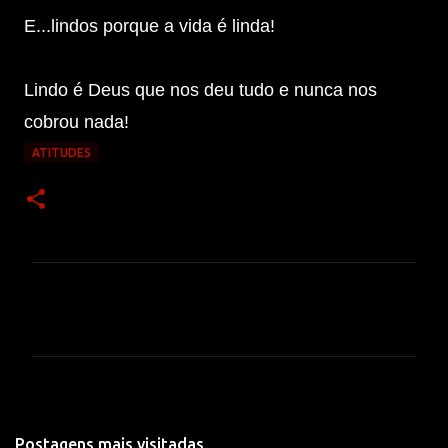
E...lindos porque a vida é linda!
Lindo é Deus que nos deu tudo e nunca nos
cobrou nada!
ATITUDES
C
o
m
e
n
t
Postagens mais visitadas