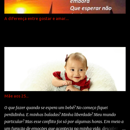
dedo na sua mão tenta prendê-lo para toda a vida Aprendi
que...todos, todos querem viver no topo da montanha... mas toda a
felicidade está durante a subida. Aprendi que... temos que
A diferença entre gostar e amar....
aproveitar da viagem e não apenas pensar na chegada. Aprendi
que...o melhor é dar conselhos só em duas circunstâncias... quando
são pedid...
Mãe aos 25...
O que fazer quando se espera um bebê? No começo fiquei
perdidinha. E minhas baladas? Minha liberdade? Meu mundo
particular? Mas esse conflito foi só por algumas horas. Em meio a
um furacão de emoções que acontecia na minha vida, descobri