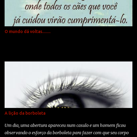
s
O mundo dá voltas.........
A lição da borboleta
Um dia, uma abertura apareceu num casulo e um homem ficou
observando o esforço da borboleta para fazer com que seu corpo