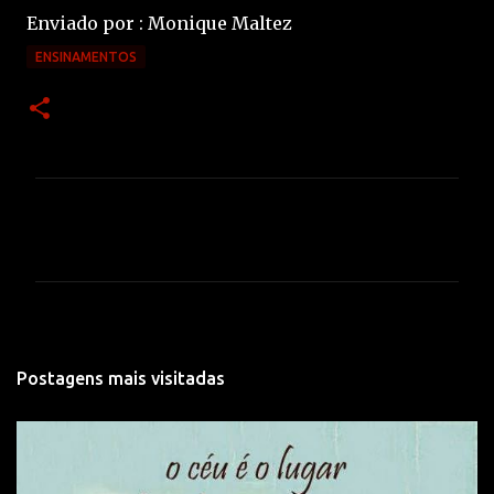
Enviado por : Monique Maltez
ENSINAMENTOS
C
o
m
e
n
t
Postagens mais visitadas
á
r
i
o