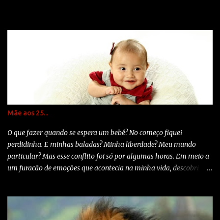
que...o melhor é dar conselhos só em duas circunstâncias... quando
são pedid...
Mãe aos 25...
O que fazer quando se espera um bebê? No começo fiquei
perdidinha. E minhas baladas? Minha liberdade? Meu mundo
particular? Mas esse conflito foi só por algumas horas. Em meio a
um furacão de emoções que acontecia na minha vida, descobri
mais uma, aquela que revolucionaria meu ser: Maria Clara. Na
hora da notícia meu coração acelerou, mas em momento nenhum
me bateu tristeza. Insegurança sim, tristeza jamais. Não foi fácil.
Mas quem disse que seria? Mãe aos 25. Uma boa hora? Uma idade