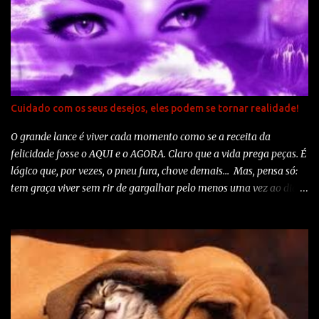
rancor. O presente mais belo? O perdão. O mais imprescindível? O
lar. A estrada mais rápida? O caminho correto. A sensação mais
grata? A paz interior. O resguardo mais eficaz? O sorriso. O melhor
remédio? O otimismo. A maior satisfação? O dever cumprido. A
força mais potente do mundo? A fé. As pessoas mais necessárias?
Os pais. A coisa mais bela de todas? O amor. Autoria: Madre Teresa
Cuidado com os seus desejos, eles podem se tornar realidade!
de Calcutá
O grande lance é viver cada momento como se a receita da
felicidade fosse o AQUI e o AGORA. Claro que a vida prega peças. É
lógico que, por vezes, o pneu fura, chove demais... Mas, pensa só:
tem graça viver sem rir de gargalhar pelo menos uma vez ao dia?
Tem sentido ficar chateado durante o dia todo por causa de uma
discussão na ida para o trabalho? Quero viver bem. O ano que
passou foi um ano cheio. Foi cheio de coisas boas e realizações,
mas também cheio de problemas e desilusões. Normal. Às vezes se
espera demais das pessoas. Normal. A grana que não veio, o amigo
que decepcionou, o amor machucou. Normal. O próximo ano não
vai ser diferente. Muda o século, o milênio muda, mas o homem é