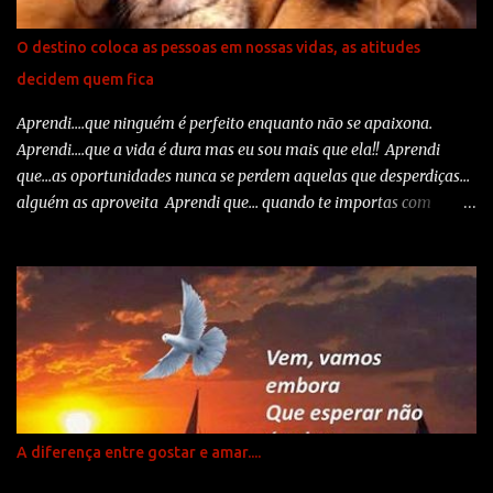
cheio de imperfeições, a natureza tem sua personalidade que nem
sempre é a que a gente deseja, mas e aí? Fazer o quê? Acabar com
O destino coloca as pessoas em nossas vidas, as atitudes
seu dia? Com seu bom humor? Com sua esperança? O que eu
decidem quem fica
desejo para todos nós é sabedoria! E que todos saibamos
transformar tudo em uma boa experiência!...
Aprendi....que ninguém é perfeito enquanto não se apaixona.
Aprendi....que a vida é dura mas eu sou mais que ela!! Aprendi
que...as oportunidades nunca se perdem aquelas que desperdiças...
alguém as aproveita Aprendi que... quando te importas com
rancores e amarguras a felicidade vai para outra parte. Aprendi
que... devemos sempre dar palavras boas... porque amanhã nunca
se sabe as que temos que ouvir. Aprendi que...um sorriso é uma
maneira econômica de melhorar teu aspecto. Aprendi que... não
posso escolher como me sinto... mas posso sempre fazer alguma
coisa. Aprendi que...quando o teu filho recém-nascido segura o teu
dedo na sua mão tenta prendê-lo para toda a vida Aprendi
que...todos, todos querem viver no topo da montanha... mas toda a
felicidade está durante a subida. Aprendi que... temos que
A diferença entre gostar e amar....
aproveitar da viagem e não apenas pensar na chegada. Aprendi