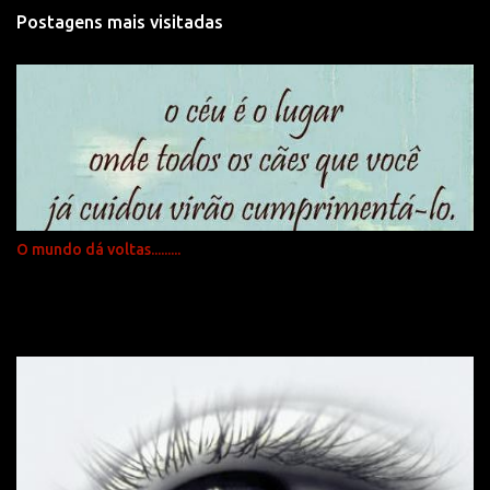
t
Postagens mais visitadas
á
r
i
o
s
O mundo dá voltas.........