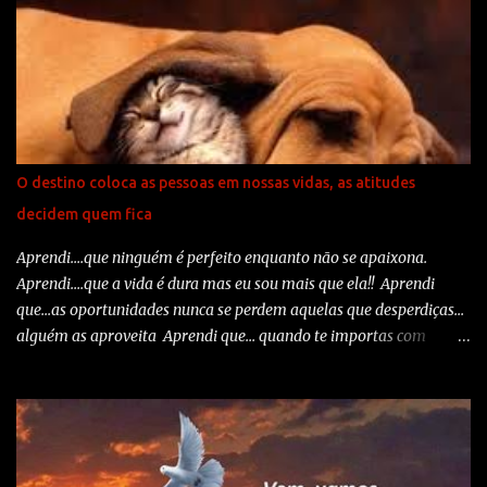
passou foi um ano cheio. Foi cheio de coisas boas e realizações,
mas também cheio de problemas e desilusões. Normal. Às vezes se
espera demais das pessoas. Normal. A grana que não veio, o amigo
que decepcionou, o amor machucou. Normal. O próximo ano não
vai ser diferente. Muda o século, o milênio muda, mas o homem é
cheio de imperfeições, a natureza tem sua personalidade que nem
sempre é a que a gente deseja, mas e aí? Fazer o quê? Acabar com
O destino coloca as pessoas em nossas vidas, as atitudes
seu dia? Com seu bom humor? Com sua esperança? O que eu
decidem quem fica
desejo para todos nós é sabedoria! E que todos saibamos
transformar tudo em uma boa experiência!...
Aprendi....que ninguém é perfeito enquanto não se apaixona.
Aprendi....que a vida é dura mas eu sou mais que ela!! Aprendi
que...as oportunidades nunca se perdem aquelas que desperdiças...
alguém as aproveita Aprendi que... quando te importas com
rancores e amarguras a felicidade vai para outra parte. Aprendi
que... devemos sempre dar palavras boas... porque amanhã nunca
se sabe as que temos que ouvir. Aprendi que...um sorriso é uma
maneira econômica de melhorar teu aspecto. Aprendi que... não
posso escolher como me sinto... mas posso sempre fazer alguma