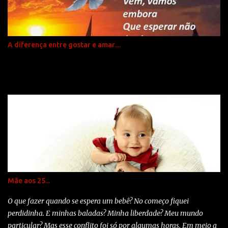
coisa. Aprendi que...quando o teu filho recém-nascido segura o teu
dedo na sua mão tenta prendê-lo para toda a vida Aprendi
que...todos, todos querem viver no topo da montanha... mas toda a
felicidade está durante a subida. Aprendi que... temos que
A diferença entre gostar e amar....
aproveitar da viagem e não apenas pensar na chegada. Aprendi
que...o melhor é dar conselhos só em duas circunstâncias... quando
são pedid...
Mãe aos 25...
O que fazer quando se espera um bebê? No começo fiquei
perdidinha. E minhas baladas? Minha liberdade? Meu mundo
particular? Mas esse conflito foi só por algumas horas. Em meio a