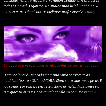
obstáculo maior? O medo. O erro maior? Abandonar-se. A raiz de
todos os males? O egoísmo. A distração mais bela? O trabalho. A
pior derrota? O desalento. Os melhores professores? As crianças. A
primeira necessidade? Comunicar-se. O que mais faz feliz? Ser útil
aos demais. O mistério maior? A morte. O pior defeito? O mau
humor. A pessoa mais perigosa? A mentirosa. O sentimento pior? O
rancor. O presente mais belo? O perdão. O mais imprescindível? O
lar. A estrada mais rápida? O caminho correto. A sensação mais
grata? A paz interior. O resguardo mais eficaz? O sorriso. O melhor
remédio? O otimismo. A maior satisfação? O dever cumprido. A
força mais potente do mundo? A fé. As pessoas mais necessárias?
Os pais. A coisa mais bela de todas? O amor. Autoria: Madre Teresa
Cuidado com os seus desejos, eles podem se tornar realidade!
de Calcutá
O grande lance é viver cada momento como se a receita da
felicidade fosse o AQUI e o AGORA. Claro que a vida prega peças. É
lógico que, por vezes, o pneu fura, chove demais... Mas, pensa só:
tem graça viver sem rir de gargalhar pelo menos uma vez ao dia?
Tem sentido ficar chateado durante o dia todo por causa de uma
discussão na ida para o trabalho? Quero viver bem. O ano que