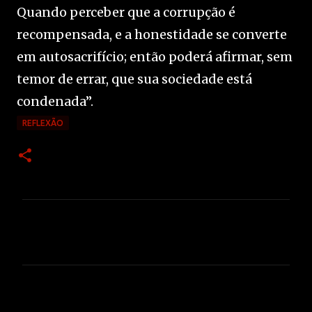
Quando perceber que a corrupção é
recompensada, e a honestidade se converte
em autosacrifício; então poderá afirmar, sem
temor de errar, que sua sociedade está
condenada”.
REFLEXÃO
C
o
m
e
n