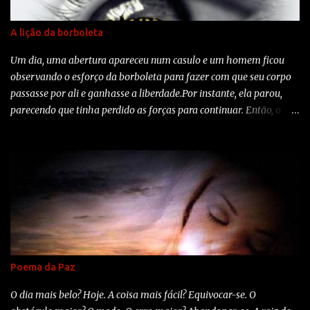
A lição da borboleta
Um dia, uma abertura apareceu num casulo e um homem ficou
observando o esforço da borboleta para fazer com que seu corpo
passasse por ali e ganhasse a liberdade.Por instante, ela parou,
parecendo que tinha perdido as forças para continuar. Então, o
homem decidiu ajudar e, com uma tesoura cortou delicadamente
o casulo.A borboleta saiu facilmente.Mas, seu corpo era pequeno e
as assas amassadas. O homem continuou a observar a borboleta
porque esperava que, a qualquer momento, as asas dela se
abrissem e ela saisse voando. Nada disto aconteceu. A borboleta
ficou ali rastejando, com o corpo murcho e as asas encolhidas e
nunca foi capaz de voar. O homem, que em sua gentileza e vontade
de ajudar, não compreendeu que o casulo apertado e o esforço
eram necessário para a borboleta vencer esta barreira. Era o
Poema da Paz
desafio da natureza para mante-la viva. O seu corpo se
fortaleceria e ela estaria pronta para voar assim que se libertasse
O dia mais belo? Hoje. A coisa mais fácil? Equivocar-se. O
do casulo. Algumas vezes o esforço é tudo que precisamos na...