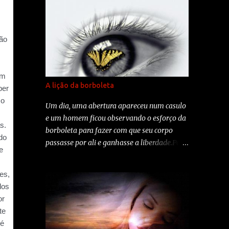
A lição da borboleta
Um dia, uma abertura apareceu num casulo
e um homem ficou observando o esforço da
borboleta para fazer com que seu corpo
passasse por ali e ganhasse a liberdade.Por
instante, ela parou, parecendo que tinha
perdido as forças para continuar. Então, o
homem decidiu ajudar e, com uma tesoura
cortou delicadamente o casulo.A borboleta
saiu facilmente.Mas, seu corpo era pequeno
e as assas amassadas. O homem continuou
a observar a borboleta porque esperava que,