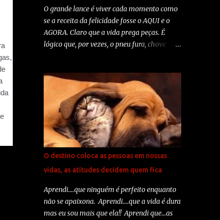
sorriso. O melhor remédio? O otimismo. A
O grande lance é viver cada momento como
maior satisfação? O dever cumprido. A força
se a receita da felicidade fosse o AQUI e o
mais potente do mundo? A fé. As pessoas
AGORA. Claro que a vida prega peças. É
mais necessárias? Os pais. A coisa mais bela
lógico que, por vezes, o pneu fura, chove
de todas? O amor. Autoria: Madre Teresa de
demais... Mas, pensa só: tem graça viver sem
Calcutá
rir de gargalhar pelo menos uma vez ao dia?
Tem sentido ficar chateado durante o dia
todo por causa de uma discussão na ida para
o trabalho? Quero viver bem. O ano que
passou foi um ano cheio. Foi cheio de coisas
boas e realizações, mas também cheio de
problemas e desilusões. Normal. Às vezes se
espera demais das pessoas. Normal. A grana
O destino coloca as pessoas em nossas
que não veio, o amigo que decepcionou, o
vidas, as atitudes decidem quem fica
amor machucou. Normal. O próximo ano
não vai ser diferente. Muda o século, o
Aprendi....que ninguém é perfeito enquanto
milênio muda, mas o homem é cheio de
não se apaixona. Aprendi....que a vida é dura
imperfeições, a natureza tem sua
mas eu sou mais que ela!! Aprendi que...as