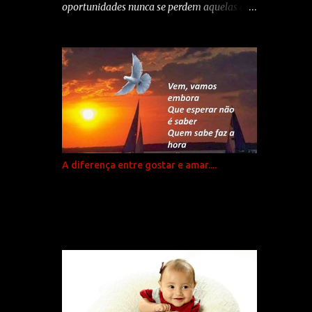
personalidade que nem sempre é a que a
oportunidades nunca se perdem aquelas que
gente deseja, mas e aí? Fazer o quê? Acabar
desperdiças... alguém as aproveita Aprendi
com seu dia? Com seu bom humor? Com sua
que... quando te importas com rancores e
esperança? O que eu desejo para todos nós é
amarguras a felicidade vai para outra parte.
sabedoria! E que todos saibamos
Aprendi que... devemos sempre dar palavras
transformar tudo em uma boa experiência!...
boas... porque amanhã nunca se sabe as que
temos que ouvir. Aprendi que...um sorriso é
uma maneira econômica de melhorar teu
aspecto. Aprendi que... não posso escolher
como me sinto... mas posso sempre fazer
A diferença entre gostar e amar....
alguma coisa. Aprendi que...quando o teu
filho recém-nascido segura o teu dedo na
sua mão tenta prendê-lo para toda a vida
Aprendi que...todos, todos querem viver no
topo da montanha... mas toda a felicidade
está durante a subida. Aprendi que... temos
que aproveitar da viagem e não apenas
pensar na chegada. Aprendi que...o melhor é
dar conselhos só em duas circunstâncias...