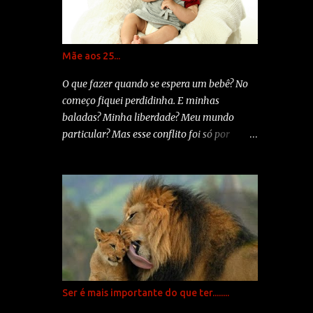
quando são pedid...
Mãe aos 25...
O que fazer quando se espera um bebê? No
começo fiquei perdidinha. E minhas
baladas? Minha liberdade? Meu mundo
particular? Mas esse conflito foi só por
algumas horas. Em meio a um furacão de
emoções que acontecia na minha vida,
descobri mais uma, aquela que
revolucionaria meu ser: Maria Clara. Na
hora da notícia meu coração acelerou, mas
em momento nenhum me bateu tristeza.
Insegurança sim, tristeza jamais. Não foi
fácil. Mas quem disse que seria? Mãe aos 25.
Uma boa hora? Uma idade bacana?
Ser é mais importante do que ter........
Precipitada? Definitivamente minha idéia de