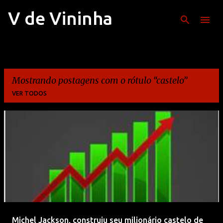
V de Vininha
Pular para o conteúdo principal
Mostrando postagens com o rótulo
castelo
VER TODOS
P
o
s
t
a
g
e
Michel Jackson, construiu seu milionário castelo de