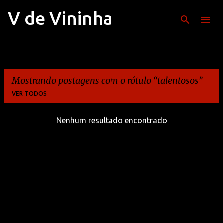
V de Vininha
Pular para o conteúdo principal
Mostrando postagens com o rótulo
talentosos
VER TODOS
Nenhum resultado encontrado
P
o
s
t
a
g
e