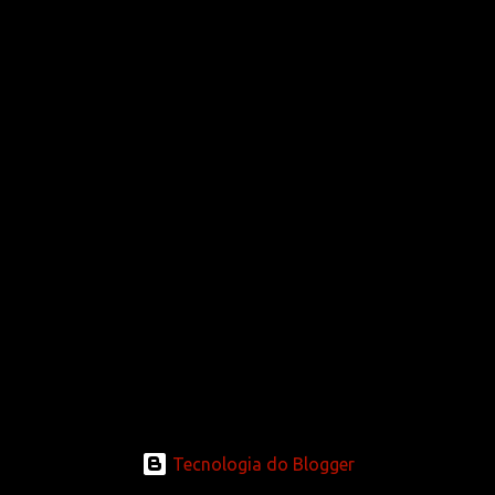
n
s
Tecnologia do Blogger